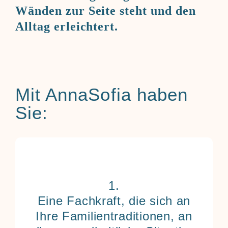
Wänden zur Seite steht und den
Alltag erleichtert.
Mit AnnaSofia haben
Sie:
Sie bekommen die Möglichkeit, vor der
Einreise mit der von Ihnen ausgesuchten
Betreuerin per Telefon oder per Video-Call zu
sprechen, um einen persönlichen ersten
Eine Fachkraft, die sich an
Eindruck zu gewinnen.
Ihre Familientraditionen, an